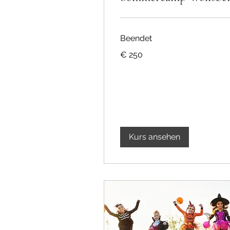
Beendet
250
€ 250
Euro
Kurs ansehen