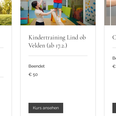
Kindertraining Lind ob
C
Velden (ab 17.2.)
B
45
Beendet
€
Eu
50
€ 50
Euro
Kurs ansehen