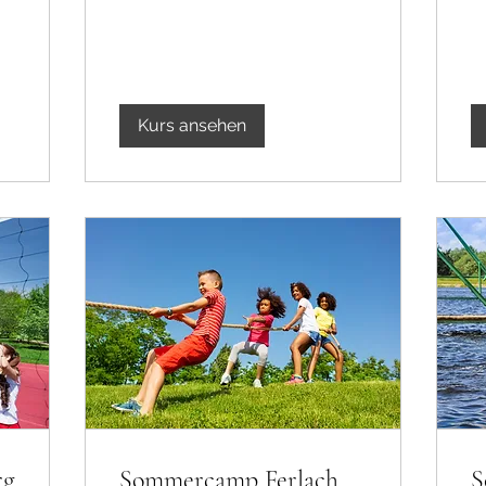
Kurs ansehen
rg
Sommercamp Ferlach
S