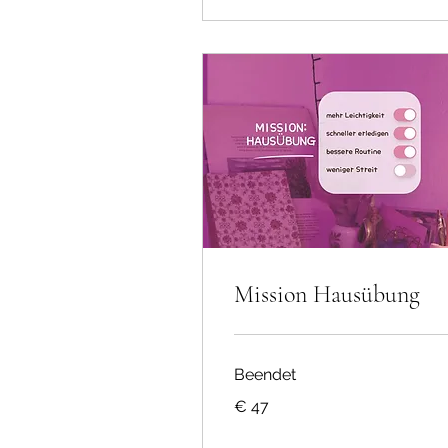
Mission Hausübung
Beendet
47
€ 47
Euro