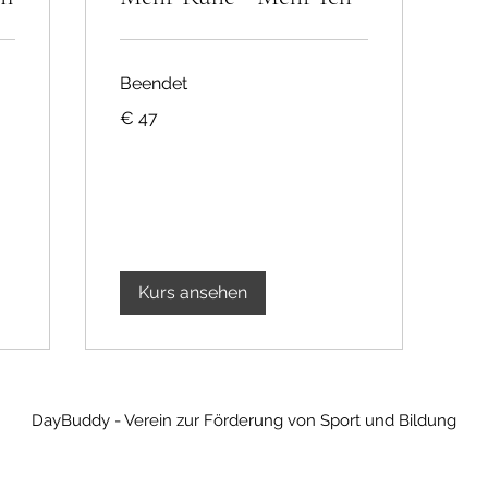
Beendet
47
€ 47
Euro
Kurs ansehen
DayBuddy - Verein zur Förderung von Sport und Bildung