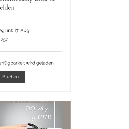
elden
ginnt: 17. Aug.
0
 250
ro
erfügbarkeit wird geladen ...
Buchen