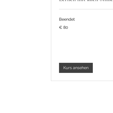
Beendet
80
€ 80
Euro
Kurs ansehen