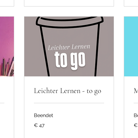
Leichter Lernen - to go
M
Beendet
B
47
47
€ 47
€
Euro
Eu