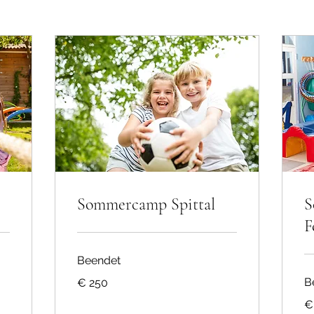
Sommercamp Spittal
S
F
Beendet
250
B
€ 250
Euro
25
€
Eu