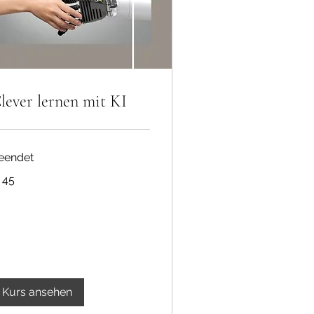
lever lernen mit KI
eendet
 45
ro
Kurs ansehen