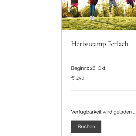
Herbstcamp Ferlach
Beginnt: 26. Okt.
250
€ 250
Euro
Verfügbarkeit wird geladen ...
Buchen