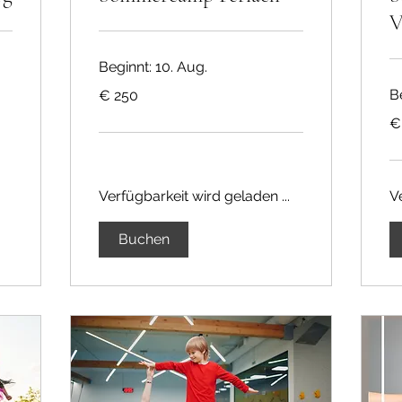
V
Beginnt: 10. Aug.
250
Be
€ 250
Euro
25
€
Eu
Verfügbarkeit wird geladen ...
V
Buchen