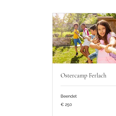
Ostercamp Ferlach
Beendet
250
€ 250
Euro