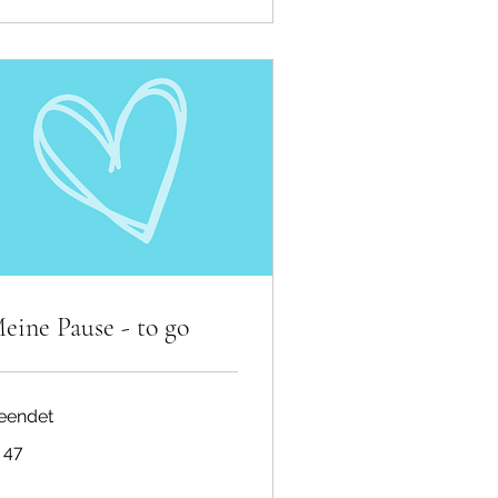
eine Pause - to go
eendet
 47
ro