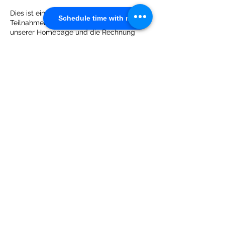
Dies ist eine verbindliche Anmeldung. Die
Schedule time with me
Teilnahmebedingungen entnehmen Sie
unserer Homepage und die Rechnung
erhalten Sie per Mail. Mit der Buchung
bestätigen Sie, dass Fotos, die während
des Trainings entstehen, für Werbezwecke
genutzt werden dürfen. Sie stimmen zu,
dass Ihre Daten zur Kontaktaufnahme
verwendet werden. Es erfolgt keine
Weitergabe an Dritte.
Kontaktangaben
0676 6601575
info@daybuddy.at
Kärnten, Österreich