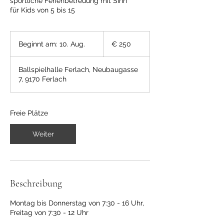
sportliche Ferienbetreuung mit Sinn
für Kids von 5 bis 15
250
Euro
Beginnt am: 10. Aug.
B
€ 250
e
g
Ballspielhalle Ferlach, Neubaugasse
i
7, 9170 Ferlach
n
n
t
a
Freie Plätze
m
:
Weiter
1
0
.
A
u
Beschreibung
g
.
Montag bis Donnerstag von 7:30 - 16 Uhr,
Freitag von 7:30 - 12 Uhr