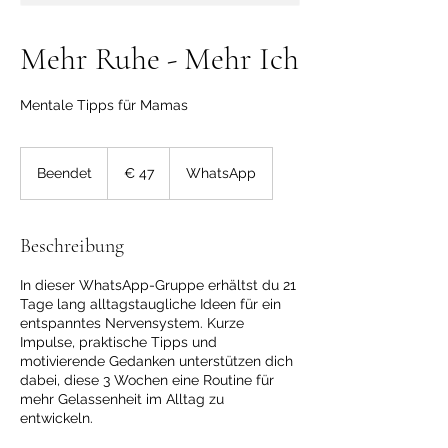
Mehr Ruhe - Mehr Ich
Mentale Tipps für Mamas
47
Euro
Beendet
B
€ 47
WhatsApp
e
e
n
Beschreibung
d
e
In dieser WhatsApp-Gruppe erhältst du 21
t
Tage lang alltagstaugliche Ideen für ein
entspanntes Nervensystem. Kurze
Impulse, praktische Tipps und
motivierende Gedanken unterstützen dich
dabei, diese 3 Wochen eine Routine für
mehr Gelassenheit im Alltag zu
entwickeln.